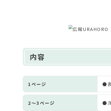
内容
1ページ
●
2～3ページ
●