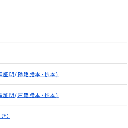
証明(除籍謄本･抄本)
証明(戸籍謄本・抄本)
き）