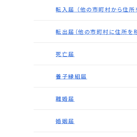
転入届 （他の市町村から住所
転出届（他の市町村に住所を
死亡届
養子縁組届
離婚届
婚姻届