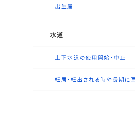
出生届
水道
上下水道の使用開始・中止
転居・転出される時や長期に