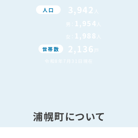
3,942
人口
人
1,954
男：
人
1,988
女：
人
2,136
世帯数
戸
令和8年7月31日現在
浦幌町について