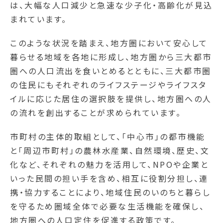
は、大幅な人口減少と急速な少子化・高齢化が見込
まれています。
このような状況を踏まえ、地方圏において安心して
暮らせる地域を各地に形成し、地方圏から三大都市
圏への人口流出を食いとめるとともに、三大都市圏
の住民にもそれぞれのライフステージやライフスタ
イルに応じた居住の選択肢を提供し、地方圏への人
の流れを創出することが求められています。
市町村の主体的取組として、「中心市」の都市機能
と「周辺市町村」の農林水産業、自然環境、歴史、文
化など、それぞれの魅力を活用して、NPOや企業と
いった民間の担い手を含め、相互に役割分担し、連
携・協力することにより、地域住民のいのちと暮らし
を守るため圏域全体で必要な生活機能を確保し、
地方圏への人口定住を促進する政策です。