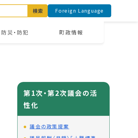
Foreign Language
検索
防災・防犯
町政情報
第1次・第2次議会の活
性化
議会の政策提案
議員報酬（月額）「十勝標準」の試算について