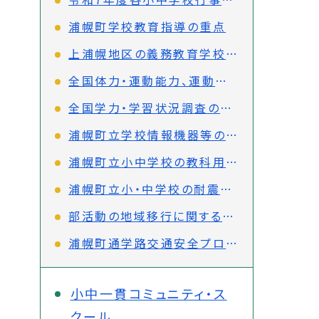
浦幌町学校教育指導の重点
上浦幌地区の義務教育学校設立等準備委員会だより
全国体力・運動能力、運動習慣等調査の結果について
全国学力・学習状況調査の結果について
浦幌町立学校情報機器等の整備（更新）に関する計画
浦幌町立小中学校の教科用図書の採択結果について
浦幌町立小・中学校の耐震診断・耐力度調査の結果について
部活動の地域移行に関するアンケート調査結果について
浦幌町通学路交通安全プログラムについて
小中一貫コミュニティ・ス
クール