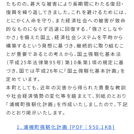
たものの、甚大な被害により長期間にわたる復旧・
復興を繰り返してきました。これを避けるためには、
とにかく人命を守り、また経済社会への被害が致命
的なものにならず迅速に回復する、「強さとしなや
かさ」を備えた国土、経済社会システムを平時から
構築するという発想に基づき、継続的に取り組むこ
とが重要であるとの考えから、国土強靱化基本法
（平成25年法律第95号）第10条第1項の規定に基
づき、国では平成26年に「国土強靱化基本計画」を
定めています。
本町としても、近年の災害から得られた貴重な教訓
や社会経済情勢の変化等を踏まえて、別紙のとおり
「浦幌町強靭化計画」を作成いたしましたので、下記
のとおり掲示いたします。
1．浦幌町強靭化計画 [PDF｜950.1KB]