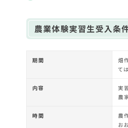
農業体験実習生受入条
期間
畑
て
内容
実
農
時間
農
お