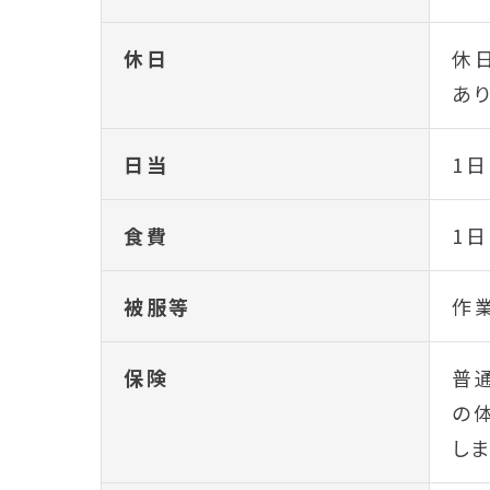
休日
休
あり
日当
1日
食費
1日
被服等
作
保険
普
の
しま