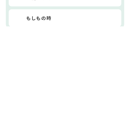
もしもの時
浦幌町役場
〒089-5692
北海道十勝郡浦幌町字桜町15番地6
電話番号
015-576-2111
FAX番号
015-576-2519
開庁時間
月曜日～金曜日
8時30分～17時15分（土日祝