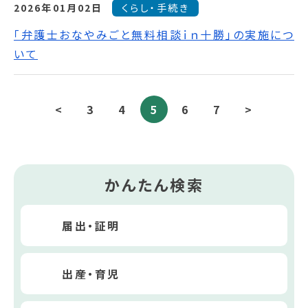
2026年01月02日
くらし・手続き
「弁護士おなやみごと無料相談ｉｎ十勝」の実施につ
いて
<
3
4
5
6
7
>
かんたん検索
届出・証明
出産・育児