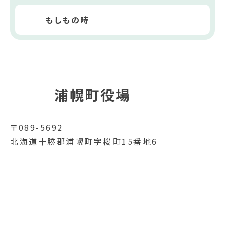
もしもの時
浦幌町役場
〒089-5692
北海道十勝郡浦幌町字桜町15番地6
電話番号
015-576-2111
FAX番号
015-576-2519
開庁時間
月曜日～金曜日
8時30分～17時15分（土日祝
日、12月29日～1月3日を除く）