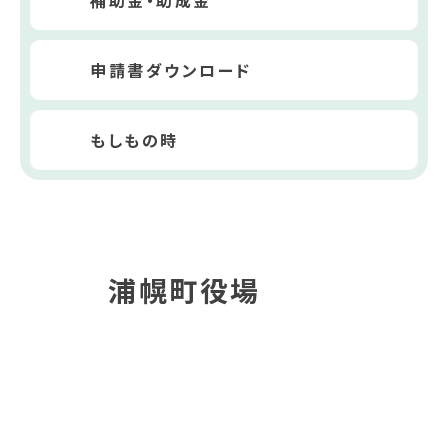
補助金・助成金
申請書ダウンロード
もしもの時
浦幌町役場
〒089-5692
北海道十勝郡浦幌町字桜町15番地6
電話番号
015-576-2111
FAX番号
015-576-2519